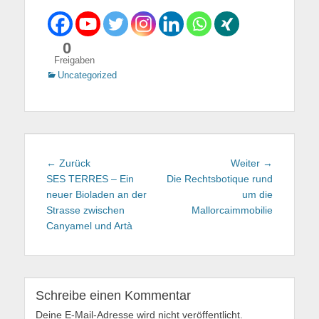
0
Freigaben
Kategorien
Uncategorized
Beitragsnavigation
← Zurück
Vorhergehender
Weiter →
Nächster
SES TERRES – Ein
Beitrag:
Die Rechtsbotique rund
Beitrag:
neuer Bioladen an der
um die
Strasse zwischen
Mallorcaimmobilie
Canyamel und Artà
Schreibe einen Kommentar
Deine E-Mail-Adresse wird nicht veröffentlicht.