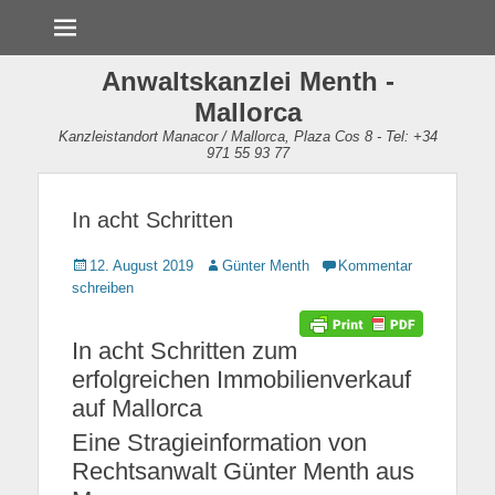
Menü
Anwaltskanzlei Menth -
Mallorca
Kanzleistandort Manacor / Mallorca, Plaza Cos 8 - Tel: +34
971 55 93 77
In acht Schritten
Gepostet
12. August 2019
Autor
Günter Menth
Kommentar
am
schreiben
In acht Schritten zum
erfolgreichen Immobilienverkauf
auf Mallorca
Eine Stragieinformation von
Rechtsanwalt Günter Menth aus