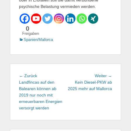
oder in Erbfällen soll die damit verbundene
psychische Belastung vermieden werden.
0
Freigaben
Kategorien
Spanien/Mallorca
Beitragsnavigation
← Zurück
Vorhergehender
Weiter →
Nächster
Landfincas auf den
Beitrag:
Kein Diesel-PKW ab
Beitrag:
Balearen können ab
2025 mehr auf Mallorca
2019 nur noch mit
erneuerbaren Energien
versorgt werden