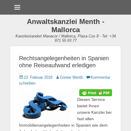
Menü
Anwaltskanzlei Menth -
Mallorca
Kanzleistandort Manacor / Mallorca, Plaza Cos 8 - Tel: +34
971 55 93 77
Rechtsangelegenheiten in Spanien
ohne Reiseaufwand erledigen
Gepostet
23. Februar 2018
Autor
Günter Menth
Kommentar
am
schreiben
Diesen Service
bietet Ihnen
unsere Kanzlei bei
fast allen
Immobilienangelegenheiten in Spanien wie dem