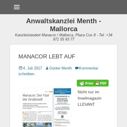
Menü
Anwaltskanzlei Menth -
Mallorca
Kanzleistandort Manacor / Mallorca, Plaza Cos 8 - Tel: +34
971 55 93 77
MANACOR LEBT AUF
Gepostet
4. Juli 2017
Autor
Günter Menth
Kommentar
am
schreiben
Nicht nur im
Inselmagazin
LLEVANT