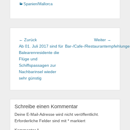
Kategorien
Spanien/Mallorca
Beitragsnavigation
← Zurück
Vorhergehender
Weiter →
Nächster
Ab 01. Juli 2017 sind für
Beitrag:
Bar-/Cafe-/Restaurantempfehlunge
Beitrag:
Balearenresidente die
Flüge und
Schiffspassagen zur
Nachbarinsel wieder
sehr günstig
Schreibe einen Kommentar
Deine E-Mail-Adresse wird nicht veröffentlicht.
Erforderliche Felder sind mit
*
markiert