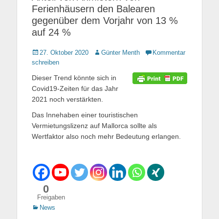
Ferienhäusern den Balearen
gegenüber dem Vorjahr von 13 %
auf 24 %
Gepostet
27. Oktober 2020
Autor
Günter Menth
Kommentar
am
schreiben
Dieser Trend könnte sich in
Covid19-Zeiten für das Jahr
2021 noch verstärkten.
Das Innehaben einer touristischen
Vermietungslizenz auf Mallorca sollte als
Wertfaktor also noch mehr Bedeutung erlangen.
0
Freigaben
Kategorien
News