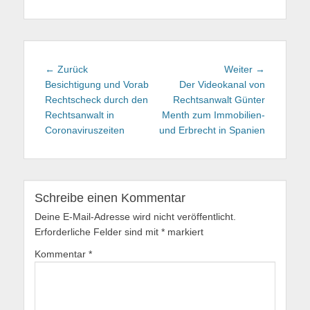
Beitragsnavigation
← Zurück
Vorhergehender
Weiter →
Nächster
Besichtigung und Vorab
Beitrag:
Der Videokanal von
Beitrag:
Rechtscheck durch den
Rechtsanwalt Günter
Rechtsanwalt in
Menth zum Immobilien-
Coronaviruszeiten
und Erbrecht in Spanien
Schreibe einen Kommentar
Deine E-Mail-Adresse wird nicht veröffentlicht.
Erforderliche Felder sind mit
*
markiert
Kommentar
*