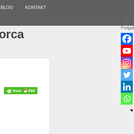
 BLOG
KONTAKT
0
Freiga
lorca