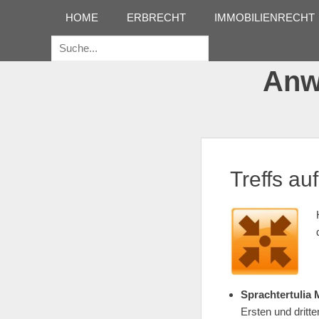
Erstes Menü
Zum
HOME
ERBRECHT
IMMOBILIENRECHT
Inhalt:
Suche
für:
Anwa
Treffs au
Sprachtertulia
Ersten und dritt