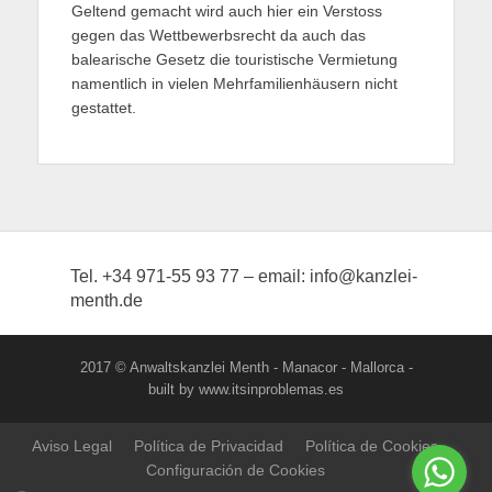
Geltend gemacht wird auch hier ein Verstoss
gegen das Wettbewerbsrecht da auch das
balearische Gesetz die touristische Vermietung
namentlich in vielen Mehrfamilienhäusern nicht
gestattet.
Tel. +34 971-55 93 77 – email: info@kanzlei-
menth.de
2017 © Anwaltskanzlei Menth - Manacor - Mallorca -
built by www.itsinproblemas.es
Aviso Legal
Política de Privacidad
Política de Cookies
Configuración de Cookies