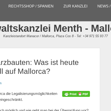
RECHTSSHOP / SPANIEN
ZUR KANZLEI
NEWS /
ltskanzlei Menth - Mal
Kanzleistandort Manacor / Mallorca, Plaza Cos 8 - Tel: +34 971 55 93 77
rzbauten: Was ist heute
l auf Mallorca?
n
orca die Legalisierungsmöglichkeiten
eingeschränkt.
ch möglich und wie geht man bei der Überprüfung vor?