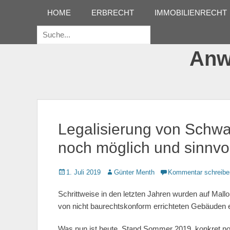
Erstes Menü
Zum
HOME
ERBRECHT
IMMOBILIENRECHT
Inhalt:
Suche
für:
Anwa
Legalisierung von Schwa
noch möglich und sinnvol
Gepostet
1. Juli 2019
Autor
Günter Menth
Kommentar schreibe
am
Schrittweise in den letzten Jahren wurden auf Mall
von nicht baurechtskonform errichteten Gebäuden 
Was nun ist heute, Stand Sommer 2019, konkret no