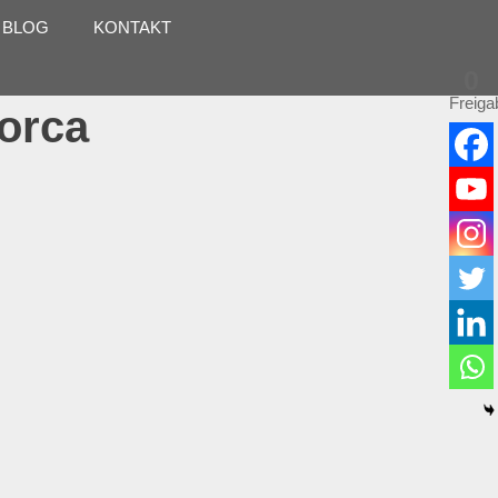
 BLOG
KONTAKT
0
Freiga
lorca