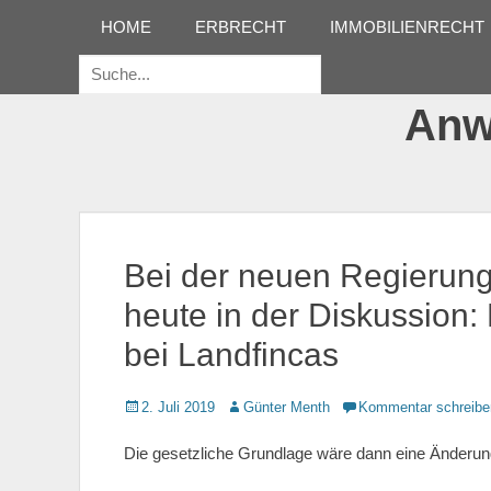
Erstes Menü
Zum
HOME
ERBRECHT
IMMOBILIENRECHT
Inhalt:
Suche
für:
Anwa
Bei der neuen Regierungs
heute in der Diskussio
bei Landfincas
Gepostet
2. Juli 2019
Autor
Günter Menth
Kommentar schreibe
am
Die gesetzliche Grundlage wäre dann eine Änder